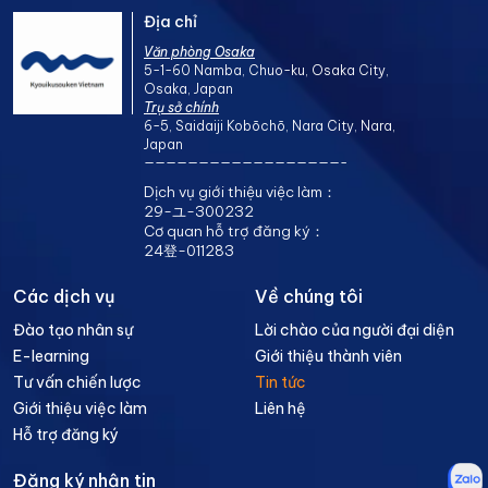
Địa chỉ
Văn phòng Osaka
5-1-60 Namba, Chuo-ku, Osaka City,
Osaka, Japan
Trụ sở chính
6-5, Saidaiji Kobōchō, Nara City, Nara,
Japan
——————————————————-
Dịch vụ giới thiệu việc làm：
29-ユ-300232
Cơ quan hỗ trợ đăng ký：
24登-011283
Các dịch vụ
Về chúng tôi
Đào tạo nhân sự
Lời chào của người đại diện
E-learning
Giới thiệu thành viên
Tư vấn chiến lược
Tin tức
Giới thiệu việc làm
Liên hệ
Hỗ trợ đăng ký
Đăng ký nhận tin