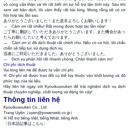
vô cùng cẩn thận và tôi rất biết ơn sự hỗ trợ tận tình này. Sau khi
xem xét bản dịch, tôi cảm thấy rất hài lòng. Mong rằng sẽ có cơ
hội hợp tác lần sau.
ありがとうございました！また是非よろしくお願いします！
→ Cảm ơn rất nhiều! Rất mong được hợp tác lần nữa!
ご丁寧に翻訳していただきありがとうございます。また機会があっ
たらお願いしたいと考えております。
→ Cảm ơn vì đã dịch thuật rất chỉnh chu. Nếu có cơ hội, tôi chắc
chắn sẽ tiếp tục sử dụng dịch vụ.
迅速にご対応いただきました。ありがとうございました。
→ Dịch vụ phản hồi rất nhanh chóng. Chân thành cảm ơn!
Chi phí dịch thuật
Vui lòng liên hệ để được tư vấn chi phí
※ Chi phí sẽ được trao đổi cụ thể tùy thuộc vào khối lượng và độ
phức tạp của tài liệu.
Hãy liên hệ ngay với Kyouikusouken để trải nghiệm dịch vụ dịch
thuật chuyên nghiệp, chất lượng và đáng tin cậy!
Thông tin liên hệ
Kyouikusouken Co., Ltd
Trang Uyên（uyen@powerweb.co.jp）
※ Hỗ trợ tiếng Việt, tiếng Nhật, tiếng Anh
〈
日本語記事はこちら
〉