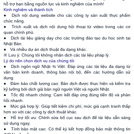
hỗ trợ bạn bằng nguồn lực và kinh nghiệm của mình!
Kinh nghiệm và thành tích
● Dịch nội dung website cho các công ty sản xuất thực phẩm
chức năng.
● Trích xuất và dịch nội dung hội thoại từ video trong các cơ
quan chính phủ.
● Dịch tài liệu giảng dạy cho các trường đào tạo du học sinh tại
Nhật Bản.
● Và nhiều dự án dịch thuật đa dạng khác.
※ Lưu ý: Chúng tôi không nhận dịch các tài liệu pháp lý.
Lý do nên chọn dịch vụ của chúng tôi
●
Dịch ngôn ngữ Nhật ⇆ Việt: Đáp ứng các tài liệu đa dạng từ
văn bản kinh doanh, thông báo nội bộ, đến các hướng dẫn sử
dụng.
● Đảm bảo chất lượng cao: Bản dịch được thực hiện và kiểm tra
kỹ lưỡng bởi dịch giả bản ngữ người Việt và người Nhật.
● Tốc độ nhanh chóng: Cam kết đáp ứng đúng tiến độ và phản
hồi nhanh.
● Mức giá hợp lý: Giúp tiết kiệm chi phí, mức giá cạnh tranh thấp
hơn so với các công ty dịch thuật khác.
● Hỗ trợ tối ưu: Chỉnh sửa bố cục sau dịch để tài liệu sẵn sàng
sử dụng ngay.
● Tính bảo mật cao: Có thể ký kết hợp đồng bảo mật thông tin