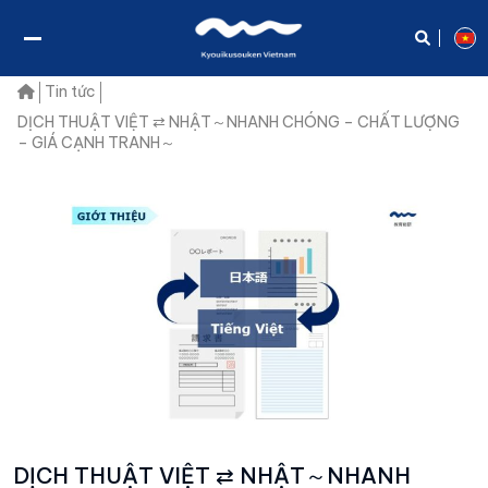
Tin tức
DỊCH THUẬT VIỆT ⇄ NHẬT～NHANH CHÓNG – CHẤT LƯỢNG
– GIÁ CẠNH TRANH～
DỊCH THUẬT VIỆT ⇄ NHẬT～NHANH