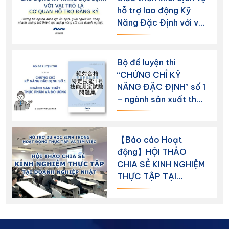
hỗ trợ lao động Kỹ
Năng Đặc Định với vai
trò là Cơ quan hỗ trợ
đăng ký
Bộ đề luyện thi
“CHỨNG CHỈ KỸ
NĂNG ĐẶC ĐỊNH” số 1
– ngành sản xuất thực
phẩm và đồ uống
【Báo cáo Hoạt
động】HỘI THẢO
CHIA SẺ KINH NGHIỆM
THỰC TẬP TẠI
DOANH NGHIỆP NHẬT