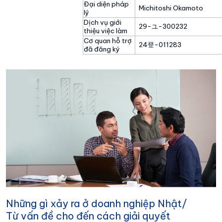
Đại diện pháp
Michitoshi Okamoto
lý
Dịch vụ giới
29-ユ-300232
thiệu việc làm
Cơ quan hỗ trợ
24登-011283
đã đăng ký
Những gì xảy ra ở doanh nghiệp Nhật/
Từ vấn đề cho đến cách giải quyết