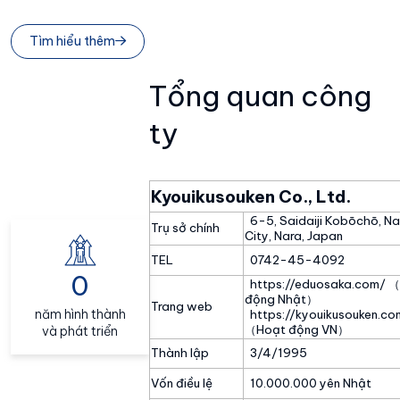
Tìm hiểu thêm
Tổng quan công
ty
Kyouikusouken Co., Ltd.
6-5, Saidaiji Kobōchō, Na
Trụ sở chính
City, Nara, Japan
TEL
0742-45-4092
0
https://eduosaka.com/
（
động Nhật）
Trang web
năm hình thành
https://kyouikusouken.co
（Hoạt động VN）
và phát triển
Thành lập
3/4/1995
Vốn điều lệ
10.000.000 yên Nhật