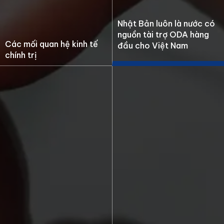
sư và chuyên gia hỗ trợ phát
triển công nghiệp của Việt
Nam. Sự hỗ trợ của Nhật Bản
Nhật Bản luôn là nước có
đã đóng góp lớn vào sự phát
nguồn tài trợ ODA hàng
triển của Việt Nam, làm sâu
Các mối quan hệ kinh tế
sắc thêm mối quan hệ tin cậy
đầu cho Việt Nam
giữa hai nước.
chính trị