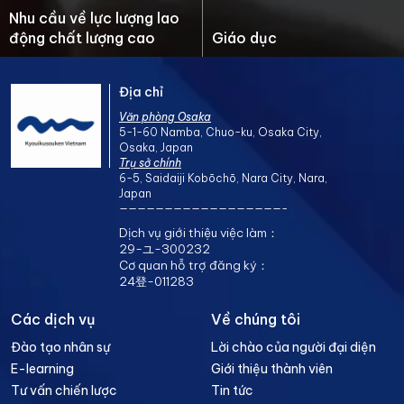
Nhu cầu về lực lượng lao
động chất lượng cao
Giáo dục
Địa chỉ
Văn phòng Osaka
5-1-60 Namba, Chuo-ku, Osaka City,
Osaka, Japan
Trụ sở chính
6-5, Saidaiji Kobōchō, Nara City, Nara,
Japan
——————————————————-
Dịch vụ giới thiệu việc làm：
29-ユ-300232
Cơ quan hỗ trợ đăng ký：
24登-011283
Các dịch vụ
Về chúng tôi
Đào tạo nhân sự
Lời chào của người đại diện
E-learning
Giới thiệu thành viên
Tư vấn chiến lược
Tin tức