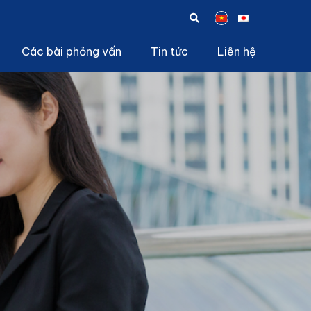
Các bài phỏng vấn
Tin tức
Liên hệ
hân sự