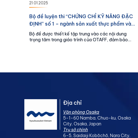
21.01.2025
Bộ đề luyện thi “CHỨNG CHỈ KỸ NĂNG ĐẶC
ĐỊNH” số 1 – ngành sản xuất thực phẩm và
đồ uống
Bộ đề được thiết kế tập trung vào các nội dung
trọng tâm trong giáo trình của OTAFF, đảm bảo
tính thực tiễn và sát với cấu trúc đề thi chính thức.
Hãy bắt đầu hành trình chinh phục kỳ thi với Bộ đề
luyện thi của Kyouikusouken – chìa khóa để giúp
bạn tiến gần hơn tới giấc mơ làm việc tại Nhật Bản!
Địa chỉ
Văn phòng Osaka
5-1-60 Namba, Chuo-ku, Osaka
City, Osaka, Japan
Trụ sở chính
6-5, Saidaiji Kobōchō, Nara City,