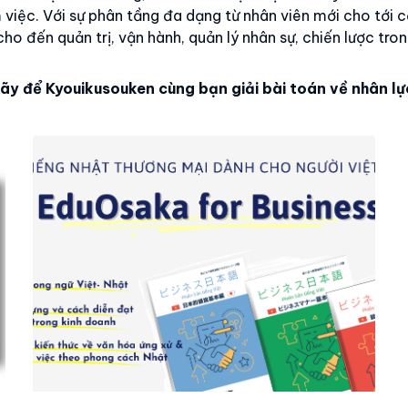
iệc. Với sự phân tầng đa dạng từ nhân viên mới cho tới c
ho đến quản trị, vận hành, quản lý nhân sự, chiến lược tro
ãy để Kyouikusouken cùng bạn giải bài toán về nhân lự