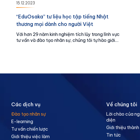
15.12.2023
“EduOsaka” tư liệu học tập tiếng Nhật
thương mại dành cho người Việt
Với hơn 29 năm kinh nghiệm tích lũy trong lĩnh vực
tư vấn và đào tạo nhân sự, chúng tôi tự hào giới
thiệu một giải pháp đào tạo chất lượng, linh hoạt
và hiệu quả - EduOsaka for Business.
Các dịch vụ
Về chúng tôi
Đào tạo nhân sự
Lời chào của ng
diện
E-learning
Giới thiệu thành
Tư vấn chiến lược
Tin tức
Giới thiệu việc làm