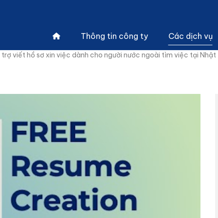
Thông tin công ty
Các dịch vụ
 trợ viết hồ sơ xin việc dành cho người nước ngoài tìm việc tại Nhật
Đào tạo n