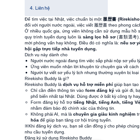
Liên hệ
Để tìm việc tại Nhật, việc chuẩn bị một
履歴書 (Rirekisho –
đối với người nước ngoài, việc viết 履歴書 theo phong cách 
Ở nhiều quốc gia, ứng viên không cần sử dụng mẫu hồ s
quy trình tuyển dụng luôn là
sàng lọc hồ sơ
(書類選考). N
mời phỏng vấn hay không. Điều đó có nghĩa là:
nếu sơ y
hội gặp trực tiếp nhà tuyển dụng.
Dịch vụ này dành cho
Người nước ngoài đang tìm việc sắp phải nộp sơ yếu lý
Ứng viên muốn nhận lời khuyên từ chuyên gia về cách v
Người tự viết sơ yếu lý lịch nhưng thường xuyên bị loại
Rirekisho Buddy là gì?
Rirekisho Buddy là
dịch vụ hỗ trợ miễn phí
giúp bạn tạ
Chỉ cần điền thông tin vào
form đăng ký
và gửi đi, 
phổ biến nhất tại Nhật.
Dùng được ở bất kỳ công ty hay
Form đăng ký hỗ trợ
tiếng Nhật, tiếng Anh, tiếng Vi
nhằm đảm bảo độ chính xác của thông tin.
Không phải AI, mà là
chuyên gia giàu kinh nghiệm
tr
hóa
để giúp bạn tăng cơ hội trúng tuyển.
※Khi đăng ký dịch vụ, bạn sẽ cần đồng ý cho phép chúng t
nhu cầu tuyển dụng.
Đăng ký sử dụng Rirekisho Buddy