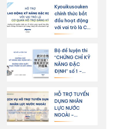
đồ uống”
Kyouikusouken
chính thức bắt
đầu hoạt động
với vai trò là Cơ
quan hỗ trợ
đăng ký
Bộ đề luyện thi
“CHỨNG CHỈ KỸ
NĂNG ĐẶC
ĐỊNH” số 1 –
ngành sản xuất
thực phẩm và
đồ uống
HỖ TRỢ TUYỂN
DỤNG NHÂN
LỰC NƯỚC
NGOÀI –
KHÔNG CHỈ
DỪNG LẠI Ở