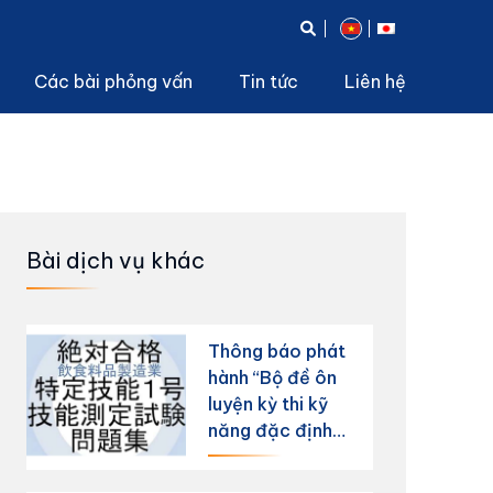
Các bài phỏng vấn
Tin tức
Liên hệ
hân sự
Bài dịch vụ khác
Thông báo phát
hành “Bộ đề ôn
luyện kỳ thi kỹ
năng đặc định
ngành sản xuất
thực phẩm và