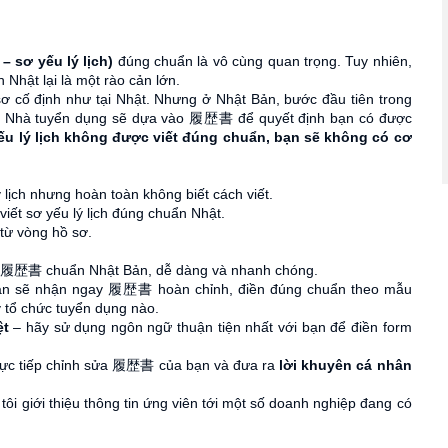
 sơ yếu lý lịch)
đúng chuẩn là vô cùng quan trọng. Tuy nhiên,
Nhật lại là một rào cản lớn.
ơ cố định như tại Nhật. Nhưng ở Nhật Bản, bước đầu tiên trong
hà tuyển dụng sẽ dựa vào 履歴書 để quyết định bạn có được
ếu lý lịch không được viết đúng chuẩn, bạn sẽ không có cơ
 lịch nhưng hoàn toàn không biết cách viết.
iết sơ yếu lý lịch đúng chuẩn Nhật.
 từ vòng hồ sơ.
o 履歴書 chuẩn Nhật Bản, dễ dàng và nhanh chóng.
bạn sẽ nhận ngay 履歴書 hoàn chỉnh, điền đúng chuẩn theo mẫu
 tổ chức tuyển dụng nào.
ệt
– hãy sử dụng ngôn ngữ thuận tiện nhất với bạn để điền form
ực tiếp chỉnh sửa 履歴書 của bạn và đưa ra
lời khuyên cá nhân
ôi giới thiệu thông tin ứng viên tới một số doanh nghiệp đang có