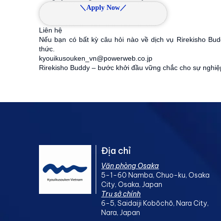
＼Apply Now／
Liên hệ
Nếu bạn có bất kỳ câu hỏi nào về dịch vụ Rirekisho Budd
thức.
kyouikusouken_vn@powerweb.co.jp
Rirekisho Buddy – bước khởi đầu vững chắc cho sự nghiệp
Địa chỉ
Văn phòng Osaka
5-1-60 Namba, Chuo-ku, Osaka
City, Osaka, Japan
Trụ sở chính
6-5, Saidaiji Kobōchō, Nara City,
Nara, Japan