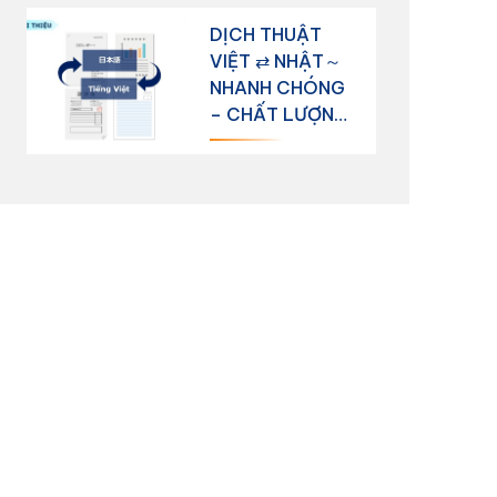
KHÂU GIỚI
DỊCH THUẬT
THIỆU VIỆC LÀM
VIỆT ⇄ NHẬT～
NHANH CHÓNG
– CHẤT LƯỢNG
– GIÁ CẠNH
TRANH